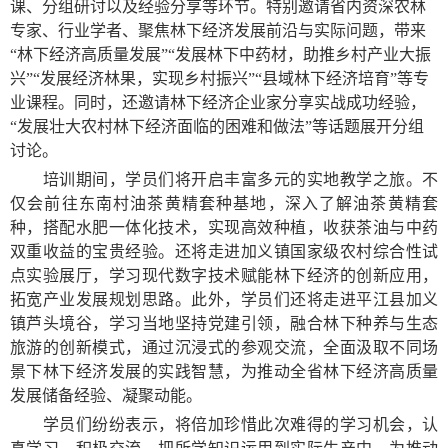
课、分组研讨以及经验分享等环节。特别邀请省内资深农林
专家、行业学者、聚焦林下经济发展前沿与实际问题，带来
“林下经济高质量发展”“发展林下中药材，助推乡村产业大振
兴”“发展经济林果，实现乡村振兴”“县域林下经济培育”等专
业课程。同时，还邀请林下经济企业家分享实战成功经验，
“发展壮大农村林下经济面临的困难和做法”等话题展开分组
讨论。
培训期间，学员们将开启丰富多元的实地教学之旅。不
仅会前往东南村油茶黄精套种基地，深入了解油茶黄精套
种，搭配水肥一体化技术，实现高效种植，收获茶油与中药
双重收益的宝贵经验。还将走进加义镇国家级农村综合性试
点实验展厅，学习现代数字技术赋能林下经济的创新应用，
拓宽产业发展规划思路。此外，学员们还将走进平江县加义
镇芦头境谷，学习当地坚持党建引领，融合林下种养与生态
旅游的创新模式，通过沉浸式的参观交流，全面汲取不同场
景下林下经济发展的实践智慧，为推动全省林下经济高质量
发展储备经验、凝聚动能。
学员们纷纷表示，将倍加珍惜此次难得的学习机会，认