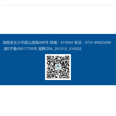
湖南省长沙市韶山南路498号 邮编：410004 电话：0731-85623356
湘ICP备09017705号 湘教QS4_201212_010022