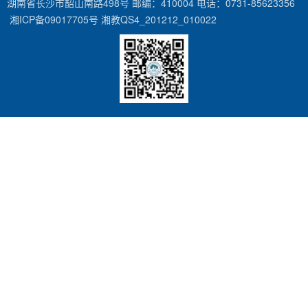
湖南省长沙市韶山南路498号 邮编：410004 电话：0731-85623356
湘ICP备09017705号 湘教QS4_201212_010022