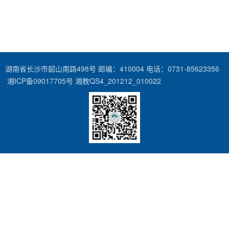
湖南省长沙市韶山南路498号 邮编：410004 电话：0731-85623356
湘ICP备09017705号 湘教QS4_201212_010022