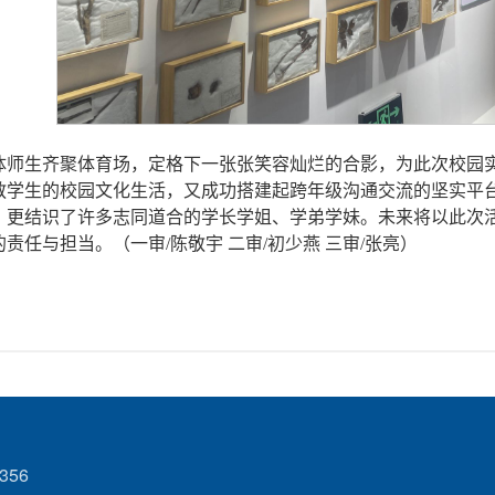
体师生齐聚体育场，定格下一张张笑容灿烂的合影，为此次校园
教学生的校园文化生活，又成功搭建起跨年级沟通交流的坚实平
，更结识了许多志同道合的学长学姐、学弟学妹。未来将以此次
责任与担当。（一审/陈敬宇 二审/初少燕 三审/张亮）
356