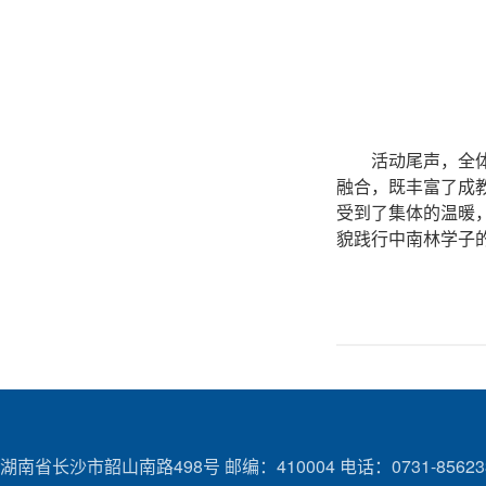
活动尾声，全
融合，既丰富了成
受到了集体的温暖
貌践行中南林学子的
湖南省长沙市韶山南路498号 邮编：410004 电话：0731-85623